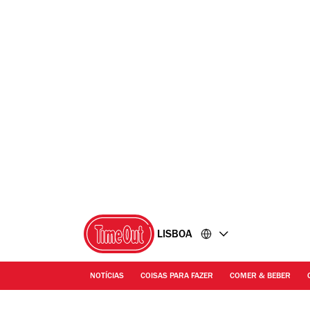
Ir
Ir
para
para
o
o
conteúdo
rodapé
LISBOA
NOTÍCIAS
COISAS PARA FAZER
COMER & BEBER