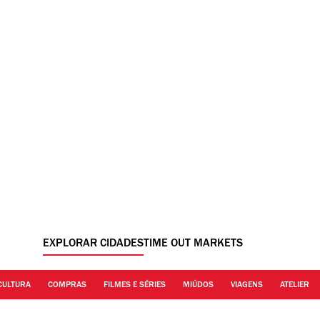
EXPLORAR CIDADES
TIME OUT MARKETS
CULTURA
COMPRAS
FILMES E SÉRIES
MIÚDOS
VIAGENS
ATELIER