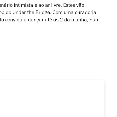
ário intimista e ao ar livre,
Estes vão
op
do
Under
the
Bridge
. Com uma curadoria
nto convida a dançar até às 2 da manhã, num