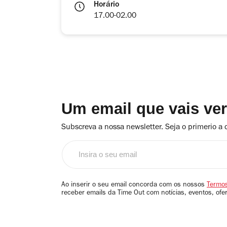
Horário
17.00-02.00
Um email que vais ve
Subscreva a nossa newsletter. Seja o primerio a 
Insira
o
seu
email
Ao inserir o seu email concorda com os nossos
Termos
receber emails da Time Out com notícias, eventos, ofe