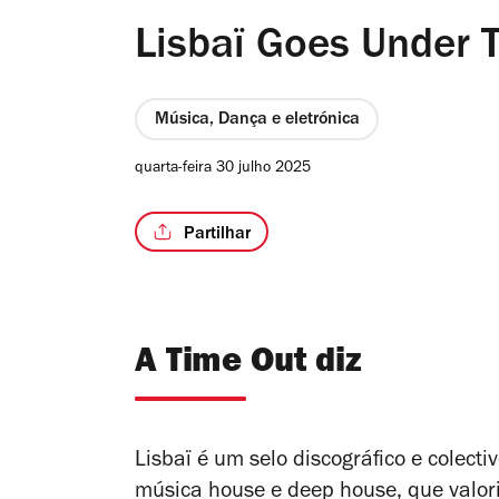
Lisbaï Goes Under 
Música, Dança e eletrónica
quarta-feira 30 julho 2025
Partilhar
A Time Out diz
Lisbaï
é um selo discográfico e
colecti
música
house
e
deep
house
, que valo