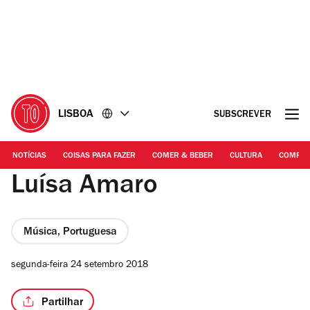
Ir
Ir
para
para
o
o
conteúdo
rodapé
LISBOA
SUBSCREVER
NOTÍCIAS
COISAS PARA FAZER
COMER & BEBER
CULTURA
COMPR
Luísa Amaro
Música, Portuguesa
segunda-feira 24 setembro 2018
Partilhar