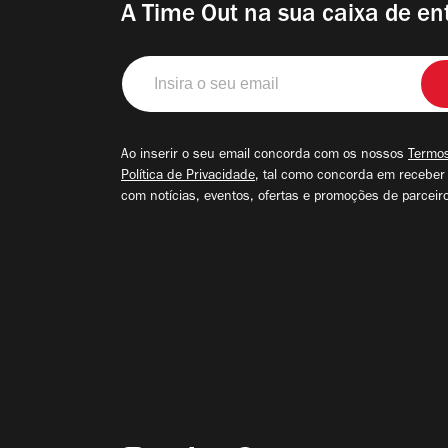
A Time Out na sua caixa de en
Insira
o
seu
email
Ao inserir o seu email concorda com os nossos
Termos
Política de Privacidade
, tal como concorda em receber
com notícias, eventos, ofertas e promoções de parceir