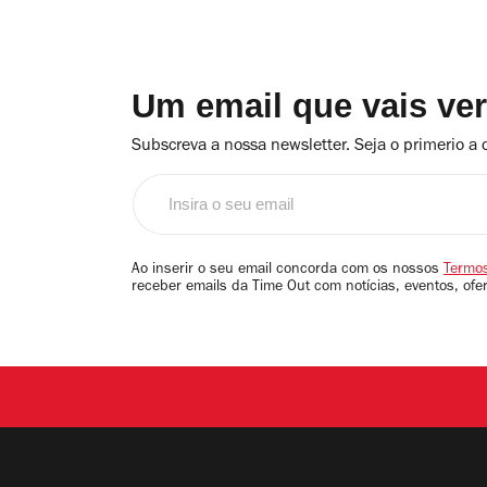
Um email que vais ve
Subscreva a nossa newsletter. Seja o primerio a 
Insira
o
seu
email
Ao inserir o seu email concorda com os nossos
Termos
receber emails da Time Out com notícias, eventos, ofe