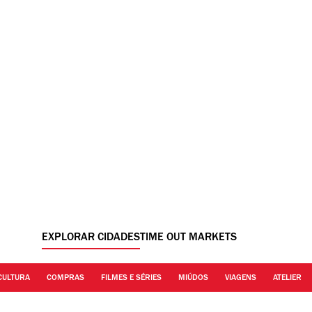
EXPLORAR CIDADES
TIME OUT MARKETS
CULTURA
COMPRAS
FILMES E SÉRIES
MIÚDOS
VIAGENS
ATELIER