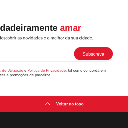
rdadeiramente
amar
descobrir as novidades e o melhor da sua cidade.
 de Utilização
e
Política de Privacidade
, tal como concorda em
rtas e promoções de parceiros.
Voltar ao topo