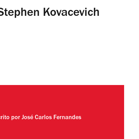
Stephen Kovacevich
rito por
José Carlos Fernandes