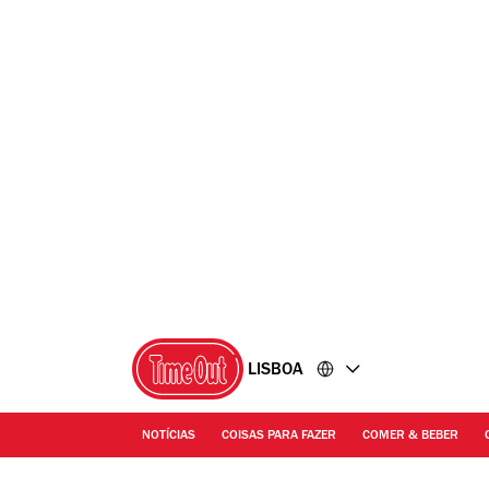
Ir
Ir
para
para
o
o
conteúdo
rodapé
LISBOA
NOTÍCIAS
COISAS PARA FAZER
COMER & BEBER