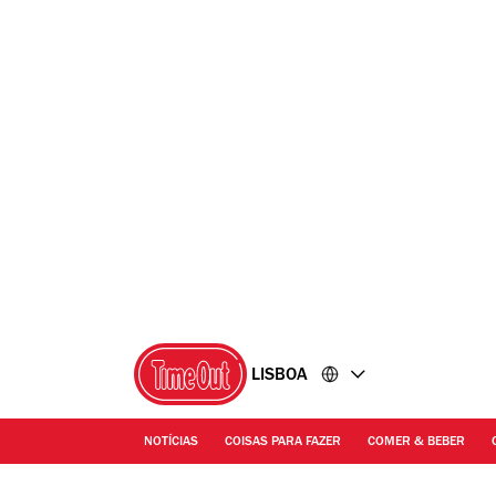
Ir
Ir
para
para
o
o
conteúdo
rodapé
LISBOA
NOTÍCIAS
COISAS PARA FAZER
COMER & BEBER