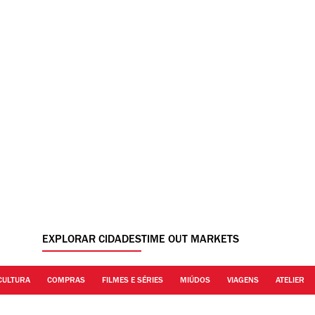
EXPLORAR CIDADES
TIME OUT MARKETS
CULTURA
COMPRAS
FILMES E SÉRIES
MIÚDOS
VIAGENS
ATELIER