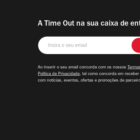
A Time Out na sua caixa de en
Insira
o
seu
email
Ao inserir o seu email concorda com os nossos
Termos
Política de Privacidade
, tal como concorda em receber
com notícias, eventos, ofertas e promoções de parceir