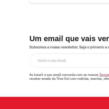
Um email que vais ve
Subscreva a nossa newsletter. Seja o primerio a 
Insira
o
seu
email
Ao inserir o seu email concorda com os nossos
Termos
receber emails da Time Out com notícias, eventos, ofe