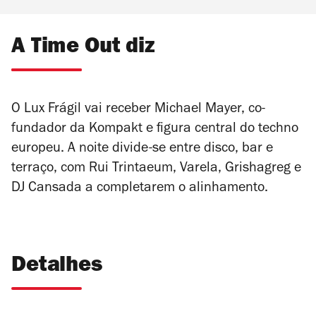
A Time Out diz
O
Lux
Frágil vai
recebe
r
Michael Mayer,
co-
fundado
r
da
Kompak
t
e figura central do techno
europeu. A noite divide-se entre disco, bar e
terraço, com Rui
Trintaeu
m
, Varela,
Grishagre
g
e
DJ Cansada a completarem o alinhamento.
Detalhes