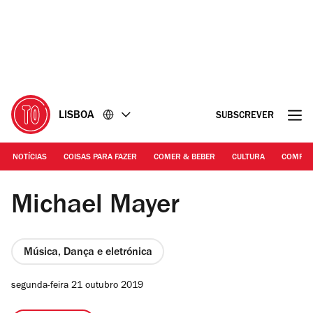
Ir
Ir
para
para
o
o
conteúdo
rodapé
LISBOA
SUBSCREVER
NOTÍCIAS
COISAS PARA FAZER
COMER & BEBER
CULTURA
COMPR
©DR | Michael Mayer
Michael Mayer
Música, Dança e eletrónica
segunda-feira 21 outubro 2019