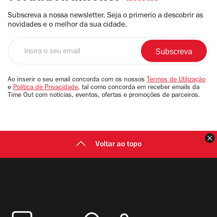
Subscreva a nossa newsletter. Seja o primerio a descobrir as
novidades e o melhor da sua cidade.
Insira
o
seu
email
Ao inserir o seu email concorda com os nossos
Termos de Utilização
e
Política de Privacidade
, tal como concorda em receber emails da
Time Out com notícias, eventos, ofertas e promoções de parceiros.
F
Voltar ao topo