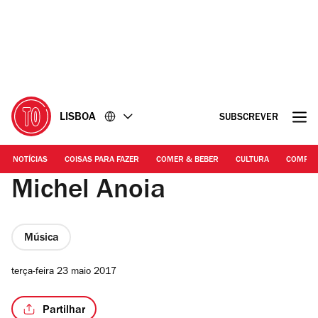
Ir
Ir
para
para
o
o
conteúdo
rodapé
LISBOA
SUBSCREVER
NOTÍCIAS
COISAS PARA FAZER
COMER & BEBER
CULTURA
COMPR
Michel Anoia
Música
terça-feira 23 maio 2017
Partilhar