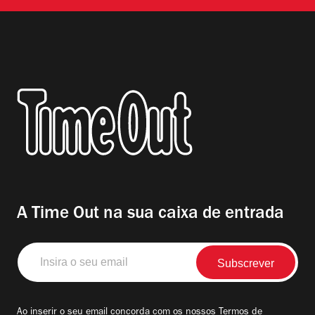
A Time Out na sua caixa de entrada
Insira
o
seu
email
Ao inserir o seu email concorda com os nossos
Termos de