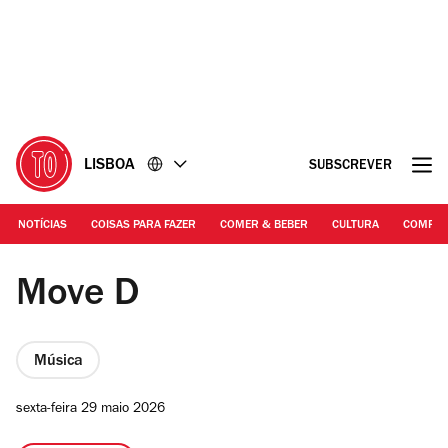
Ir
Ir
para
para
o
o
conteúdo
rodapé
LISBOA
SUBSCREVER
NOTÍCIAS
COISAS PARA FAZER
COMER & BEBER
CULTURA
COMPR
DR | Move D
Move D
Música
sexta-feira 29 maio 2026