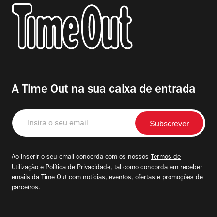
A Time Out na sua caixa de entrada
Insira
o
seu
email
Ao inserir o seu email concorda com os nossos
Termos de
Utilização
e
Política de Privacidade
, tal como concorda em receber
emails da Time Out com notícias, eventos, ofertas e promoções de
parceiros.