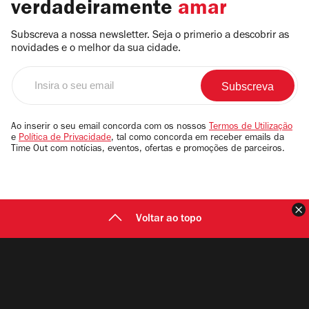
verdadeiramente
amar
Subscreva a nossa newsletter. Seja o primerio a descobrir as
novidades e o melhor da sua cidade.
Insira
o
seu
email
Ao inserir o seu email concorda com os nossos
Termos de Utilização
e
Política de Privacidade
, tal como concorda em receber emails da
Time Out com notícias, eventos, ofertas e promoções de parceiros.
F
Voltar ao topo