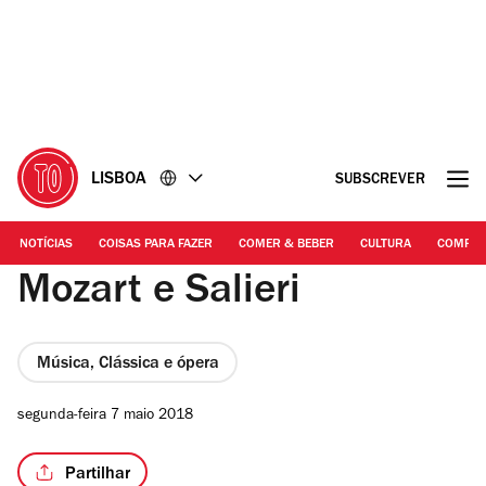
Ir
Ir
para
para
o
o
conteúdo
rodapé
LISBOA
SUBSCREVER
NOTÍCIAS
COISAS PARA FAZER
COMER & BEBER
CULTURA
COMPR
Mozart e Salieri
Música, Clássica e ópera
segunda-feira 7 maio 2018
Partilhar