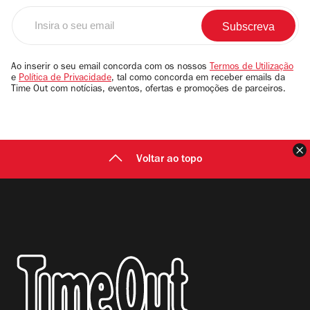
Insira
o
seu
email
Ao inserir o seu email concorda com os nossos
Termos de Utilização
e
Política de Privacidade
, tal como concorda em receber emails da
Time Out com notícias, eventos, ofertas e promoções de parceiros.
F
Voltar ao topo