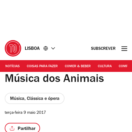
Ir
Ir
para
para
o
o
conteúdo
rodapé
LISBOA
SUBSCREVER
NOTÍCIAS
COISAS PARA FAZER
COMER & BEBER
CULTURA
COMPR
Música dos Animais
Música, Clássica e ópera
terça-feira 9 maio 2017
Partilhar