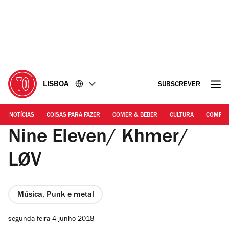
Ir
Ir
para
para
o
o
conteúdo
rodapé
LISBOA
SUBSCREVER
NOTÍCIAS
COISAS PARA FAZER
COMER & BEBER
CULTURA
COMPR
Nine Eleven/ Khmer/
LØV
Música, Punk e metal
segunda-feira 4 junho 2018