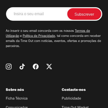
Insira
o
seu
email
Ao inserir o seu email concorda com os nossos
Termos de
Utilização
e
Política de Privacidade
, tal como concorda em receber
emails da Time Out com notícias, eventos, ofertas e promoções de
parceiros.
Sobre nós
Contacte-nos
Ficha Técnica
Publicidade
Comunicados
Time Out Market