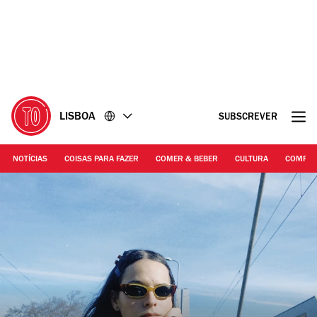
Ir
Ir
para
para
o
o
conteúdo
rodapé
LISBOA
SUBSCREVER
NOTÍCIAS
COISAS PARA FAZER
COMER & BEBER
CULTURA
COMPR