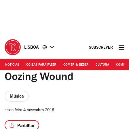
Ir
Ir
para
para
o
o
conteúdo
rodapé
LISBOA
SUBSCREVER
NOTÍCIAS
COISAS PARA FAZER
COMER & BEBER
CULTURA
COMPR
Oozing Wound
Música
sexta-feira 4 novembro 2016
Partilhar