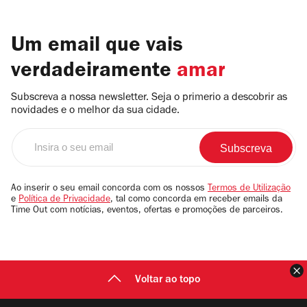
Um email que vais
verdadeiramente
amar
Subscreva a nossa newsletter. Seja o primerio a descobrir as
novidades e o melhor da sua cidade.
Insira
o
seu
email
Ao inserir o seu email concorda com os nossos
Termos de Utilização
e
Política de Privacidade
, tal como concorda em receber emails da
Time Out com notícias, eventos, ofertas e promoções de parceiros.
F
Voltar ao topo