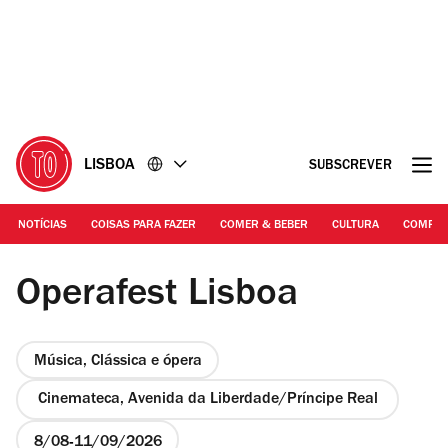
Ir
Ir
para
para
o
o
conteúdo
rodapé
LISBOA
SUBSCREVER
NOTÍCIAS
COISAS PARA FAZER
COMER & BEBER
CULTURA
COMPR
DR | Turandot
Operafest Lisboa
Música, Clássica e ópera
Cinemateca, Avenida da Liberdade/Príncipe Real
8/08
11/09/2026