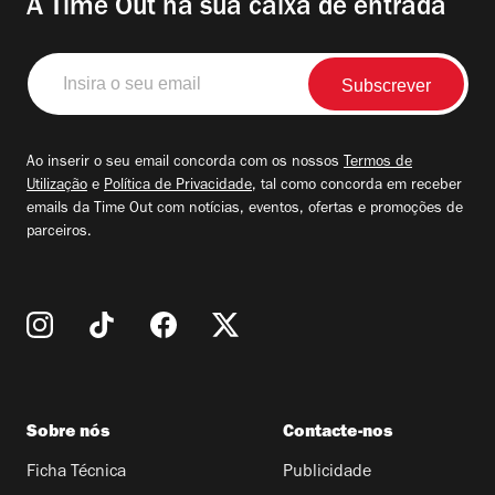
A Time Out na sua caixa de entrada
Insira
o
seu
email
Ao inserir o seu email concorda com os nossos
Termos de
Utilização
e
Política de Privacidade
, tal como concorda em receber
emails da Time Out com notícias, eventos, ofertas e promoções de
parceiros.
Sobre nós
Contacte-nos
Ficha Técnica
Publicidade