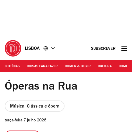
Ir
Ir
para
para
o
o
conteúdo
rodapé
LISBOA
SUBSCREVER
NOTÍCIAS
COISAS PARA FAZER
COMER & BEBER
CULTURA
COMPR
DR via CMS | Óperas na Rua
Óperas na Rua
Música, Clássica e ópera
terça-feira 7 julho 2026