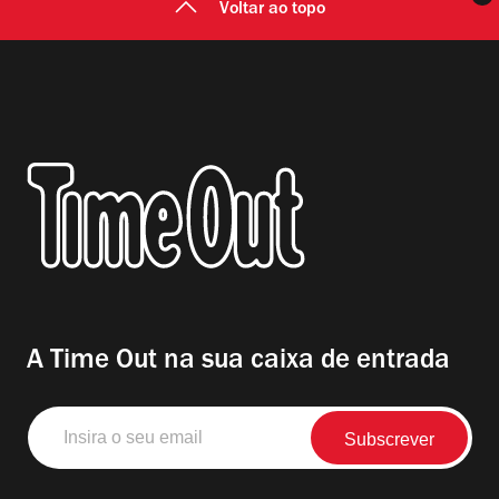
Voltar ao topo
A Time Out na sua caixa de entrada
Insira
o
seu