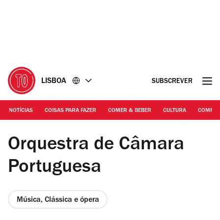
Ir
Ir
para
para
o
o
conteúdo
rodapé
LISBOA
SUBSCREVER
NOTÍCIAS
COISAS PARA FAZER
COMER & BEBER
CULTURA
COMPR
©DR
Orquestra de Câmara
Portuguesa
Música, Clássica e ópera