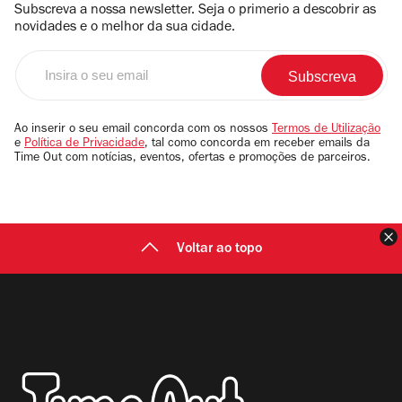
Subscreva a nossa newsletter. Seja o primerio a descobrir as
novidades e o melhor da sua cidade.
Insira
o
seu
email
Ao inserir o seu email concorda com os nossos
Termos de Utilização
e
Política de Privacidade
, tal como concorda em receber emails da
Time Out com notícias, eventos, ofertas e promoções de parceiros.
F
Voltar ao topo