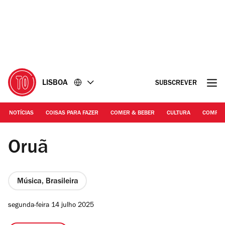
Ir
Ir
para
para
o
o
conteúdo
rodapé
LISBOA
SUBSCREVER
NOTÍCIAS
COISAS PARA FAZER
COMER & BEBER
CULTURA
COMPR
DR | Oruã
Oruã
Música, Brasileira
segunda-feira 14 julho 2025