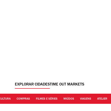
EXPLORAR CIDADES
TIME OUT MARKETS
CULTURA
COMPRAS
FILMES E SÉRIES
MIÚDOS
VIAGENS
ATELIER