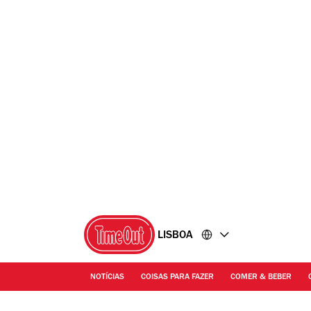
Ir
Ir
para
para
o
o
conteúdo
rodapé
LISBOA
NOTÍCIAS
COISAS PARA FAZER
COMER & BEBER