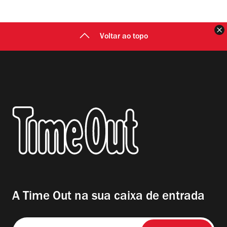
F
Voltar ao topo
A Time Out na sua caixa de entrada
Insira