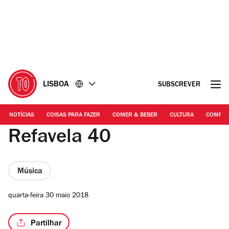
Ir
Ir
para
para
o
o
conteúdo
rodapé
LISBOA
SUBSCREVER
NOTÍCIAS
COISAS PARA FAZER
COMER & BEBER
CULTURA
COMPR
Refavela 40
Música
quarta-feira 30 maio 2018
Partilhar