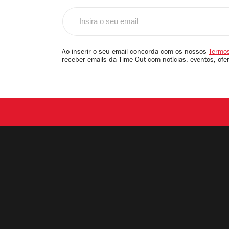
Insira
o
seu
email
Ao inserir o seu email concorda com os nossos
Termos
receber emails da Time Out com notícias, eventos, ofe