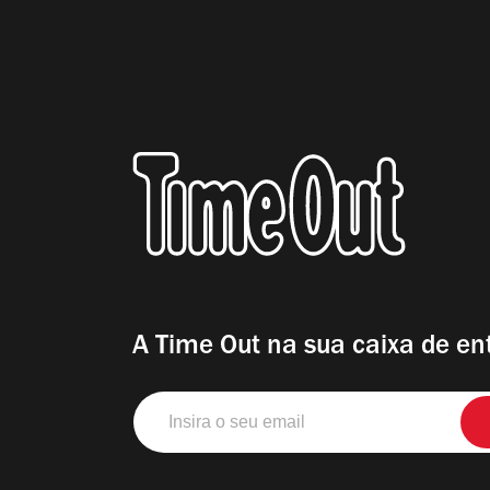
A Time Out na sua caixa de en
Insira
o
seu
email