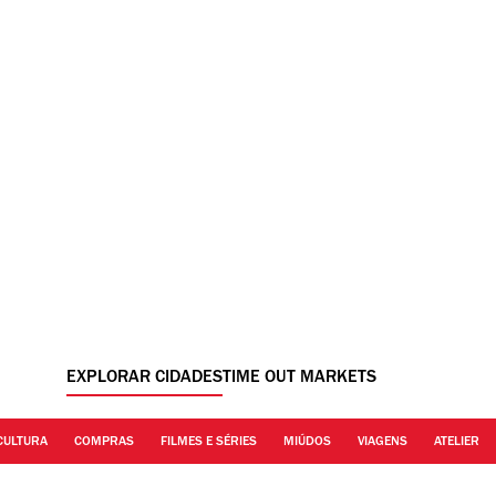
EXPLORAR CIDADES
TIME OUT MARKETS
CULTURA
COMPRAS
FILMES E SÉRIES
MIÚDOS
VIAGENS
ATELIER