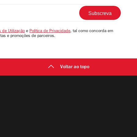
 de Utilização
e
Política de Privacidade
, tal como concorda em
rtas e promoções de parceiros.
Voltar ao topo