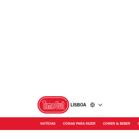
Ir
Ir
para
para
o
o
conteúdo
rodapé
LISBOA
NOTÍCIAS
COISAS PARA FAZER
COMER & BEBER