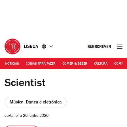
Ir
Ir
para
para
o
o
conteúdo
rodapé
LISBOA
SUBSCREVER
NOTÍCIAS
COISAS PARA FAZER
COMER & BEBER
CULTURA
COMPR
DR | Scientist
Scientist
Música, Dança e eletrónica
sexta-feira 26 junho 2026