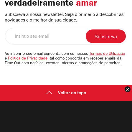
verdadeiramente
amar
Subscreva a nossa newsletter. Seja o primerio a descobrir as
novidades e o melhor da sua cidade.
Insira
o
seu
email
Ao inserir o seu email concorda com os nossos
Termos de Utilização
e
Política de Privacidade
, tal como concorda em receber emails da
Time Out com notícias, eventos, ofertas e promoções de parceiros.
F
Voltar ao topo