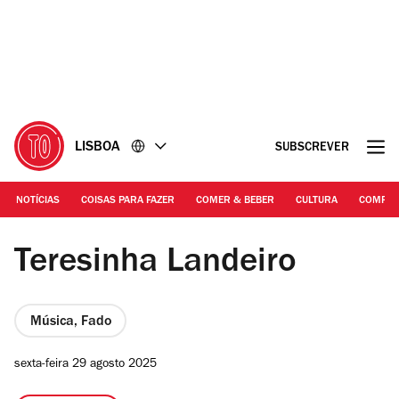
Ir
Ir
para
para
o
o
conteúdo
rodapé
LISBOA
SUBSCREVER
NOTÍCIAS
COISAS PARA FAZER
COMER & BEBER
CULTURA
COMPR
DR | Teresinha Landeiro
Teresinha Landeiro
Música, Fado
sexta-feira 29 agosto 2025