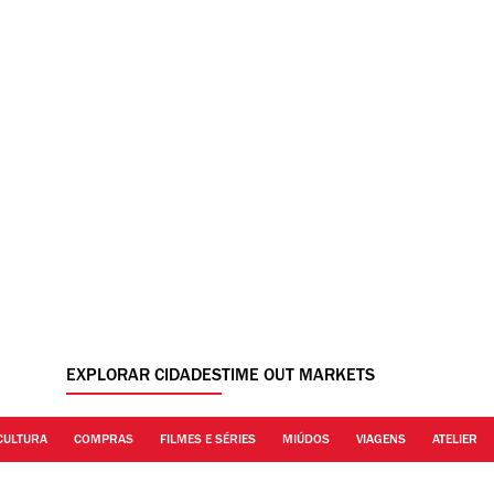
EXPLORAR CIDADES
TIME OUT MARKETS
CULTURA
COMPRAS
FILMES E SÉRIES
MIÚDOS
VIAGENS
ATELIER