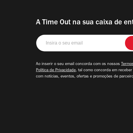
A Time Out na sua caixa de en
Insira
o
seu
email
Ao inserir o seu email concorda com os nossos
Termos
Política de Privacidade
, tal como concorda em receber
com notícias, eventos, ofertas e promoções de parceir