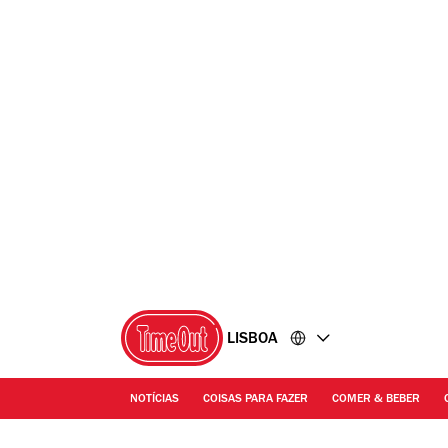
Ir
Ir
para
para
o
o
conteúdo
rodapé
LISBOA
NOTÍCIAS
COISAS PARA FAZER
COMER & BEBER