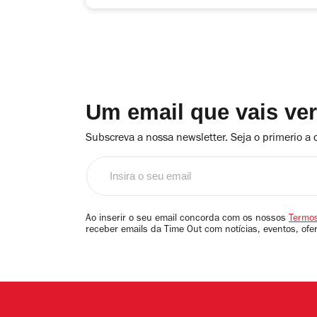
Um email que vais ve
Subscreva a nossa newsletter. Seja o primerio a 
Insira
o
seu
email
Ao inserir o seu email concorda com os nossos
Termos
receber emails da Time Out com notícias, eventos, ofe