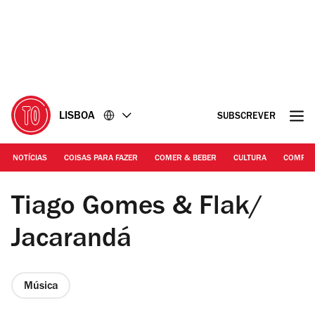
Ir
Ir
para
para
o
o
conteúdo
rodapé
LISBOA
SUBSCREVER
NOTÍCIAS
COISAS PARA FAZER
COMER & BEBER
CULTURA
COMPR
©Facebook/Tiago Gomes & Flak | Tiago Gomes & Flak
Tiago Gomes & Flak/
Jacarandá
Música