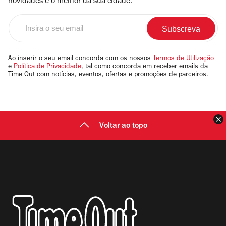
novidades e o melhor da sua cidade.
Insira
o
seu
email
Ao inserir o seu email concorda com os nossos
Termos de Utilização
e
Política de Privacidade
, tal como concorda em receber emails da
Time Out com notícias, eventos, ofertas e promoções de parceiros.
F
Voltar ao topo