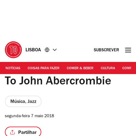
Ir
Ir
para
para
o
o
conteúdo
rodapé
LISBOA
SUBSCREVER
NOTÍCIAS
COISAS PARA FAZER
COMER & BEBER
CULTURA
COMPR
To John Abercrombie
Música, Jazz
segunda-feira 7 maio 2018
Partilhar