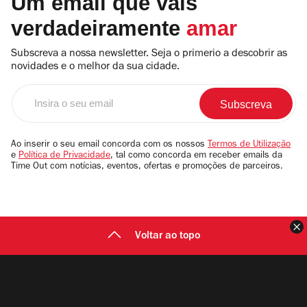
Um email que vais
verdadeiramente
amar
Subscreva a nossa newsletter. Seja o primerio a descobrir as
novidades e o melhor da sua cidade.
Insira
o
seu
email
Ao inserir o seu email concorda com os nossos
Termos de Utilização
e
Política de Privacidade
, tal como concorda em receber emails da
Time Out com notícias, eventos, ofertas e promoções de parceiros.
F
Voltar ao topo