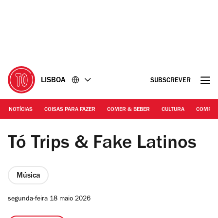
Ir
Ir
para
para
o
o
conteúdo
rodapé
LISBOA
SUBSCREVER
NOTÍCIAS
COISAS PARA FAZER
COMER & BEBER
CULTURA
COMPR
©Raquel Castro | Tó Trips
Tó Trips & Fake Latinos
Música
segunda-feira 18 maio 2026