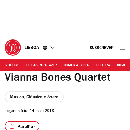
Ir
Ir
para
para
o
o
conteúdo
rodapé
LISBOA
SUBSCREVER
NOTÍCIAS
COISAS PARA FAZER
COMER & BEBER
CULTURA
COMPR
Vianna Bones Quartet
Música, Clássica e ópera
segunda-feira 14 maio 2018
Partilhar