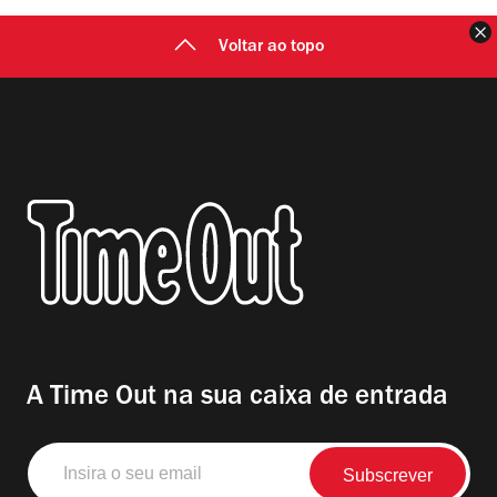
F
Voltar ao topo
A Time Out na sua caixa de entrada
Insira
o