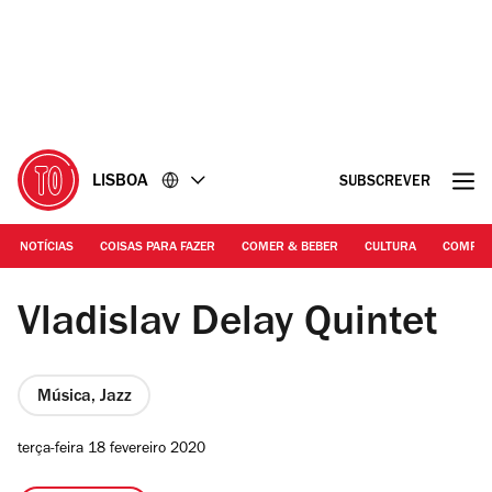
Ir
Ir
para
para
o
o
conteúdo
rodapé
LISBOA
SUBSCREVER
NOTÍCIAS
COISAS PARA FAZER
COMER & BEBER
CULTURA
COMPR
©DR | Vladislav Delay Quintet
Vladislav Delay Quintet
Música, Jazz
terça-feira 18 fevereiro 2020