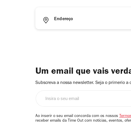
Endereço
Um email que vais ver
Subscreva a nossa newsletter. Seja o primerio a 
Insira
o
seu
email
Ao inserir o seu email concorda com os nossos
Termos
receber emails da Time Out com notícias, eventos, ofe