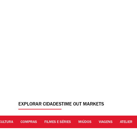
EXPLORAR CIDADES
TIME OUT MARKETS
CULTURA
COMPRAS
FILMES E SÉRIES
MIÚDOS
VIAGENS
ATELIER