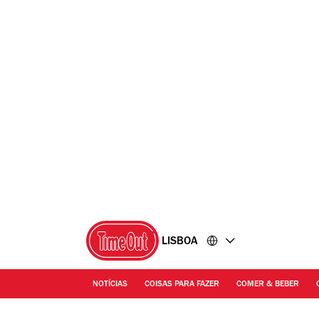
Ir
Ir
para
para
o
o
conteúdo
rodapé
LISBOA
NOTÍCIAS
COISAS PARA FAZER
COMER & BEBER