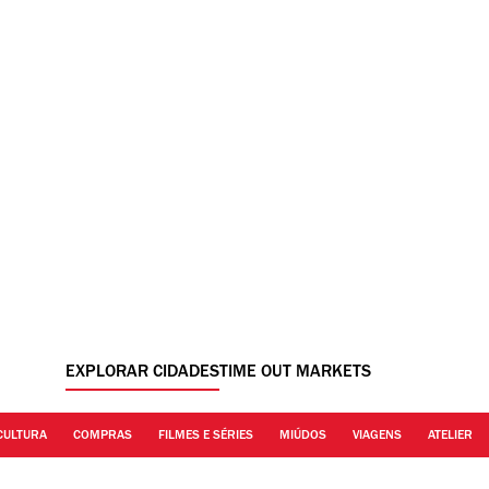
EXPLORAR CIDADES
TIME OUT MARKETS
CULTURA
COMPRAS
FILMES E SÉRIES
MIÚDOS
VIAGENS
ATELIER