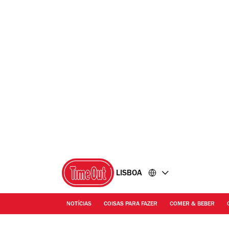
Ir
Ir
para
para
o
o
conteúdo
rodapé
LISBOA
NOTÍCIAS
COISAS PARA FAZER
COMER & BEBER