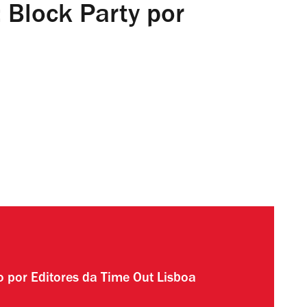
 Block Party por
to por
Editores da Time Out Lisboa