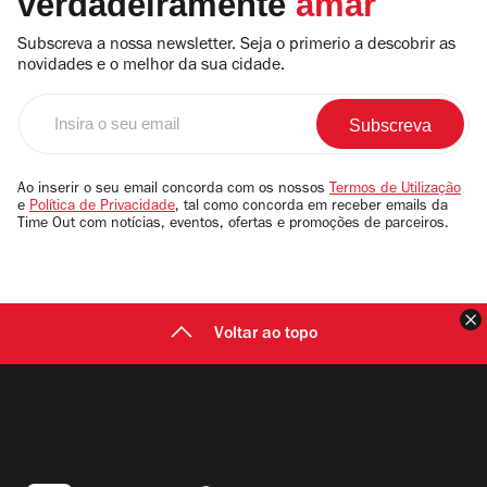
verdadeiramente
amar
Subscreva a nossa newsletter. Seja o primerio a descobrir as
novidades e o melhor da sua cidade.
Insira
o
seu
email
Ao inserir o seu email concorda com os nossos
Termos de Utilização
e
Política de Privacidade
, tal como concorda em receber emails da
Time Out com notícias, eventos, ofertas e promoções de parceiros.
F
Voltar ao topo