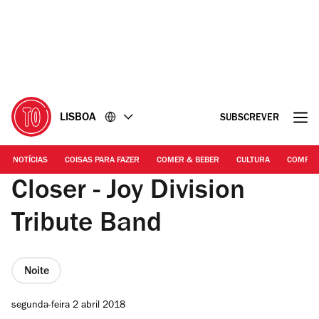
Ir
Ir
para
para
o
o
conteúdo
rodapé
LISBOA
SUBSCREVER
NOTÍCIAS
COISAS PARA FAZER
COMER & BEBER
CULTURA
COMPR
Closer - Joy Division
Tribute Band
Noite
segunda-feira 2 abril 2018