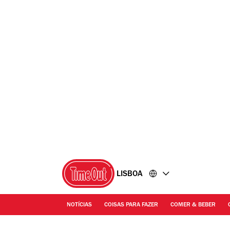
Ir
Ir
para
para
o
o
conteúdo
rodapé
LISBOA
NOTÍCIAS
COISAS PARA FAZER
COMER & BEBER