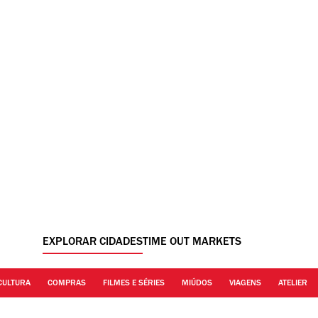
EXPLORAR CIDADES
TIME OUT MARKETS
CULTURA
COMPRAS
FILMES E SÉRIES
MIÚDOS
VIAGENS
ATELIER