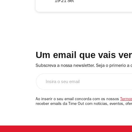
19-21 Set
Um email que vais ve
Subscreva a nossa newsletter. Seja o primerio a 
Insira
o
seu
email
Ao inserir o seu email concorda com os nossos
Termos
receber emails da Time Out com notícias, eventos, ofe