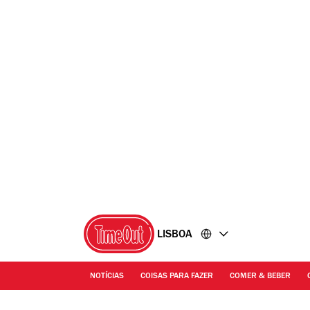
Ir
Ir
para
para
o
o
conteúdo
rodapé
LISBOA
NOTÍCIAS
COISAS PARA FAZER
COMER & BEBER