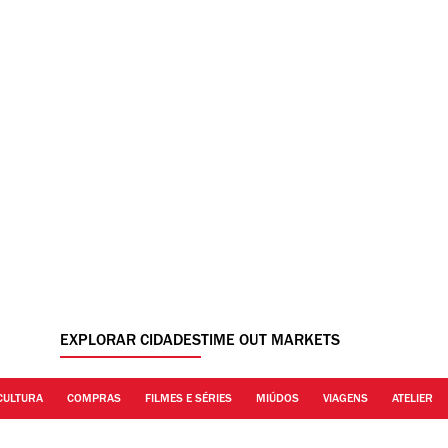
EXPLORAR CIDADES
TIME OUT MARKETS
CULTURA
COMPRAS
FILMES E SÉRIES
MIÚDOS
VIAGENS
ATELIER