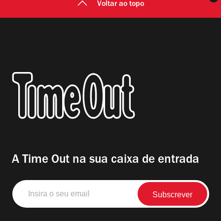
Voltar ao topo
A Time Out na sua caixa de entrada
Insira
o
seu