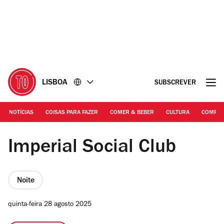
Ir
Ir
para
para
o
o
conteúdo
rodapé
LISBOA
SUBSCREVER
NOTÍCIAS
COISAS PARA FAZER
COMER & BEBER
CULTURA
COMPR
©DR | Festa no Village Underground
Imperial Social Club
Noite
quinta-feira 28 agosto 2025