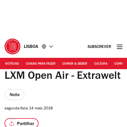
Ir
Ir
para
para
o
o
conteúdo
rodapé
LISBOA
SUBSCREVER
NOTÍCIAS
COISAS PARA FAZER
COMER & BEBER
CULTURA
COMPR
LXM Open Air - Extrawelt
Noite
segunda-feira 14 maio 2018
Partilhar