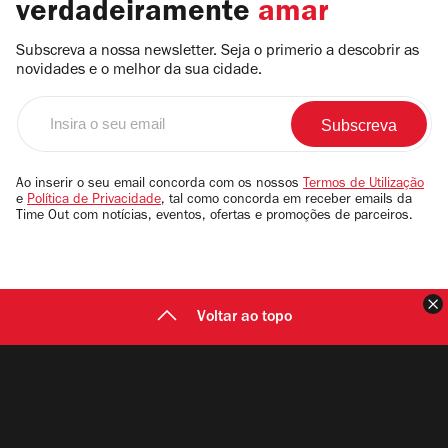
verdadeiramente
amar
Subscreva a nossa newsletter. Seja o primerio a descobrir as
novidades e o melhor da sua cidade.
Insira
o
seu
email
Ao inserir o seu email concorda com os nossos
Termos de Utilização
e
Política de Privacidade
, tal como concorda em receber emails da
Time Out com notícias, eventos, ofertas e promoções de parceiros.
F
Voltar ao topo