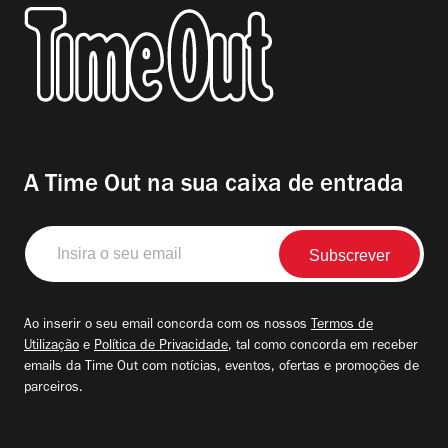
A Time Out na sua caixa de entrada
Insira
o
seu
email
Ao inserir o seu email concorda com os nossos
Termos de
Utilização
e
Política de Privacidade
, tal como concorda em receber
emails da Time Out com notícias, eventos, ofertas e promoções de
parceiros.