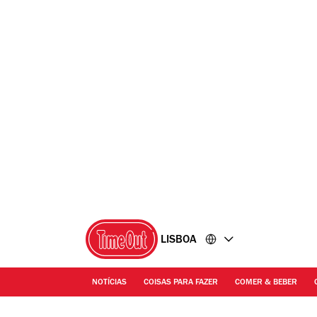
Ir
Ir
para
para
o
o
conteúdo
rodapé
LISBOA
NOTÍCIAS
COISAS PARA FAZER
COMER & BEBER