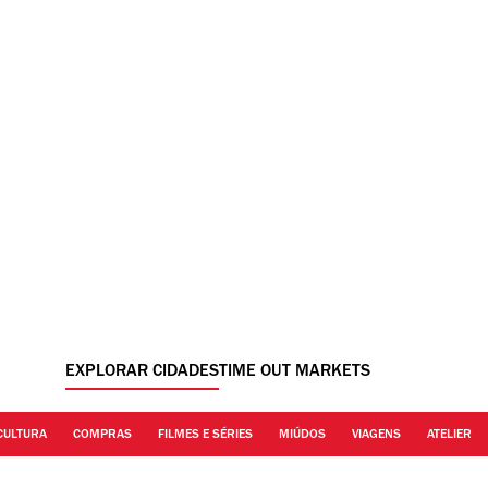
EXPLORAR CIDADES
TIME OUT MARKETS
CULTURA
COMPRAS
FILMES E SÉRIES
MIÚDOS
VIAGENS
ATELIER