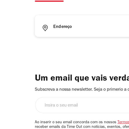
Endereço
Um email que vais ver
Subscreva a nossa newsletter. Seja o primerio a 
Insira
o
seu
email
Ao inserir o seu email concorda com os nossos
Termos
receber emails da Time Out com notícias, eventos, ofe