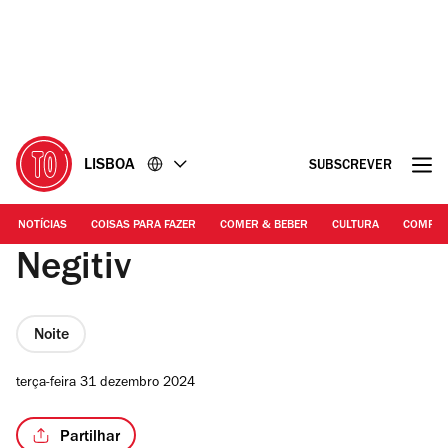
Ir
Ir
para
para
o
o
conteúdo
rodapé
LISBOA
SUBSCREVER
NOTÍCIAS
COISAS PARA FAZER
COMER & BEBER
CULTURA
COMPR
Negitiv
Noite
terça-feira 31 dezembro 2024
Partilhar