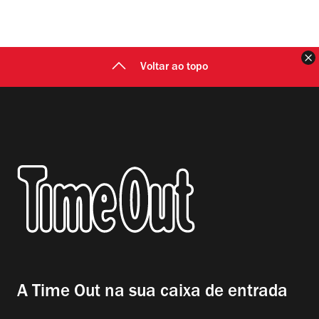
F
Voltar ao topo
A Time Out na sua caixa de entrada