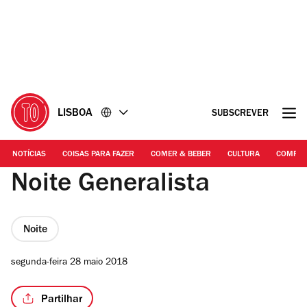
Ir
Ir
para
para
o
o
conteúdo
rodapé
LISBOA
SUBSCREVER
NOTÍCIAS
COISAS PARA FAZER
COMER & BEBER
CULTURA
COMPR
Noite Generalista
Noite
segunda-feira 28 maio 2018
Partilhar