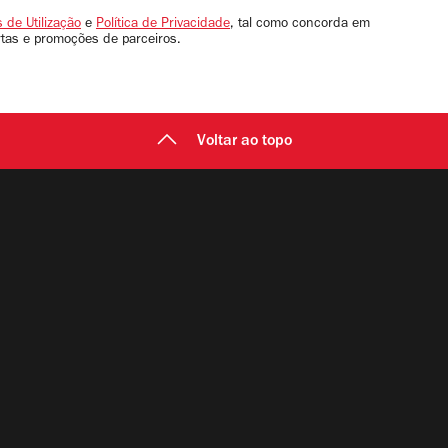
 de Utilização
e
Política de Privacidade
, tal como concorda em
rtas e promoções de parceiros.
Voltar ao topo