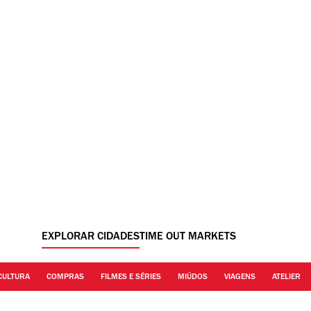
EXPLORAR CIDADES
TIME OUT MARKETS
CULTURA
COMPRAS
FILMES E SÉRIES
MIÚDOS
VIAGENS
ATELIER