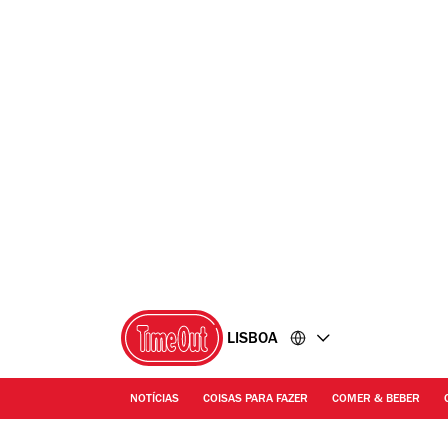
Ir
Ir
para
para
o
o
conteúdo
rodapé
LISBOA
NOTÍCIAS
COISAS PARA FAZER
COMER & BEBER