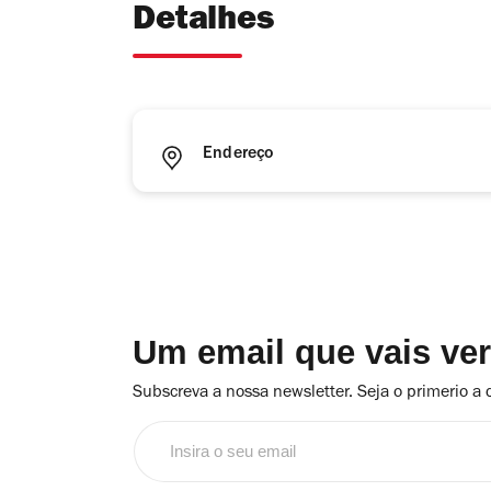
Detalhes
Endereço
Um email que vais ve
Subscreva a nossa newsletter. Seja o primerio a 
Insira
o
seu