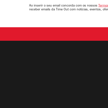
email
Ao inserir o seu email concorda com os nossos
Termos
receber emails da Time Out com notícias, eventos, ofe