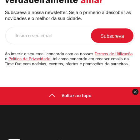
verdadeiramente
amar
Subscreva a nossa newsletter. Seja o primerio a descobrir as
novidades e o melhor da sua cidade.
Insira
o
seu
email
Ao inserir o seu email concorda com os nossos
Termos de Utilização
e
Política de Privacidade
, tal como concorda em receber emails da
Time Out com notícias, eventos, ofertas e promoções de parceiros.
F
Voltar ao topo