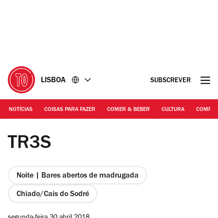
Ir
Ir
para
para
o
o
conteúdo
rodapé
LISBOA
SUBSCREVER
NOTÍCIAS
COISAS PARA FAZER
COMER & BEBER
CULTURA
COMPR
Fotografia: Arlindo Camacho
TR3S
Noite | Bares abertos de madrugada
Chiado/Cais do Sodré