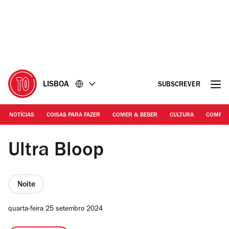
Ir
Ir
para
para
o
o
conteúdo
rodapé
LISBOA
SUBSCREVER
NOTÍCIAS
COISAS PARA FAZER
COMER & BEBER
CULTURA
COMPR
@nashdoeswork | Ultra Bloop / Museu do Combatente
Ultra Bloop
Noite
quarta-feira 25 setembro 2024