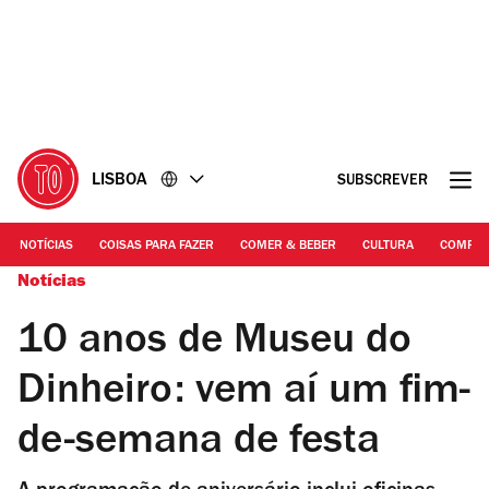
Ir
Ir
para
para
o
o
conteúdo
rodapé
LISBOA
SUBSCREVER
NOTÍCIAS
COISAS PARA FAZER
COMER & BEBER
CULTURA
COMPR
Notícias
10 anos de Museu do
Dinheiro: vem aí um fim-
de-semana de festa