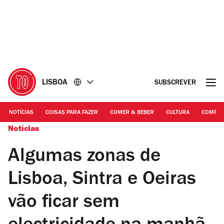
Ir
Ir
para
para
o
o
conteúdo
rodapé
LISBOA
SUBSCREVER
NOTÍCIAS
COISAS PARA FAZER
COMER & BEBER
CULTURA
COMPR
Notícias
Algumas zonas de
Lisboa, Sintra e Oeiras
vão ficar sem