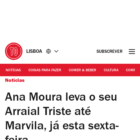
Ir
Ir
para
para
o
o
conteúdo
rodapé
LISBOA
SUBSCREVER
NOTÍCIAS
COISAS PARA FAZER
COMER & BEBER
CULTURA
COMPR
Notícias
Ana Moura leva o seu
Arraial Triste até
Marvila, já esta sexta-