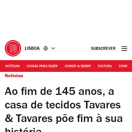
Ir
Ir
para
para
o
o
conteúdo
rodapé
LISBOA
SUBSCREVER
NOTÍCIAS
COISAS PARA FAZER
COMER & BEBER
CULTURA
COMPR
Notícias
Ao fim de 145 anos, a
casa de tecidos Tavares
& Tavares põe fim à sua