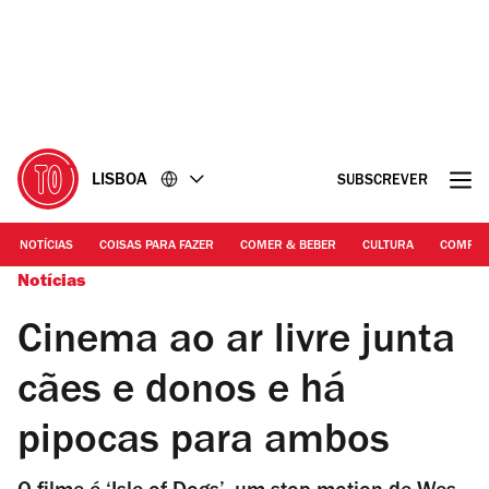
Ir
Ir
para
para
o
o
conteúdo
rodapé
LISBOA
SUBSCREVER
NOTÍCIAS
COISAS PARA FAZER
COMER & BEBER
CULTURA
COMPR
Notícias
Cinema ao ar livre junta
cães e donos e há
pipocas para ambos