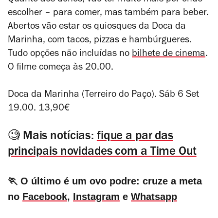
Quanto aos donos, vão ter muito mais por onde
escolher – para comer, mas também para beber.
Abertos vão estar os quiosques da Doca da
Marinha, com tacos, pizzas e hambúrgueres.
Tudo opções não incluídas no
bilhete de cinema
.
O filme começa às 20.00.
Doca da Marinha (Terreiro do Paço). Sáb 6 Set
19.00. 13,90€
🧐 Mais notícias:
fique a par das
principais novidades com a Time Out
🏃 O último é um ovo podre: cruze a meta
no
Facebook
,
Instagram
e
Whatsapp