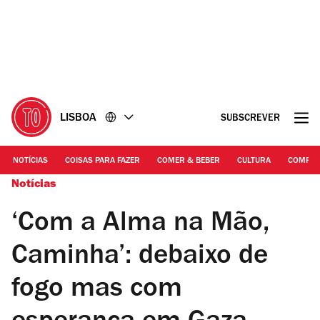
Ir
Ir
para
para
o
o
conteúdo
rodapé
LISBOA
SUBSCREVER
NOTÍCIAS
COISAS PARA FAZER
COMER & BEBER
CULTURA
COMPR
Notícias
‘Com a Alma na Mão,
Caminha’: debaixo de
fogo mas com