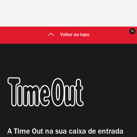
F
Voltar ao topo
A Time Out na sua caixa de entrada