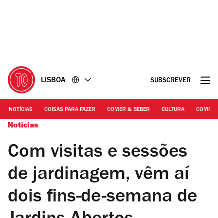
Ir
Ir
para
para
o
o
conteúdo
rodapé
LISBOA
SUBSCREVER
NOTÍCIAS
COISAS PARA FAZER
COMER & BEBER
CULTURA
COMPR
Notícias
Com visitas e sessões
de jardinagem, vêm aí
dois fins-de-semana de