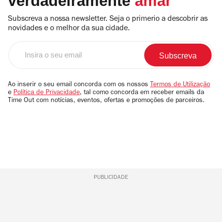
verdadeiramente
amar
Subscreva a nossa newsletter. Seja o primerio a descobrir as
novidades e o melhor da sua cidade.
Insira
o
seu
email
Ao inserir o seu email concorda com os nossos
Termos de Utilização
e
Política de Privacidade
, tal como concorda em receber emails da
Time Out com notícias, eventos, ofertas e promoções de parceiros.
PUBLICIDADE