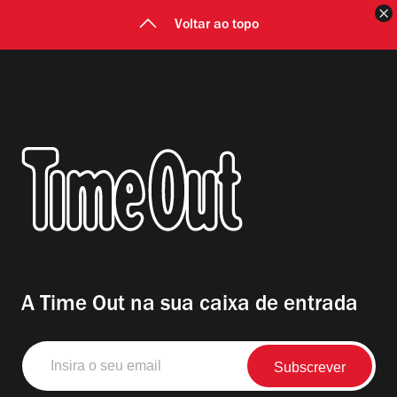
F
Voltar ao topo
A Time Out na sua caixa de entrada
Insira
o
seu