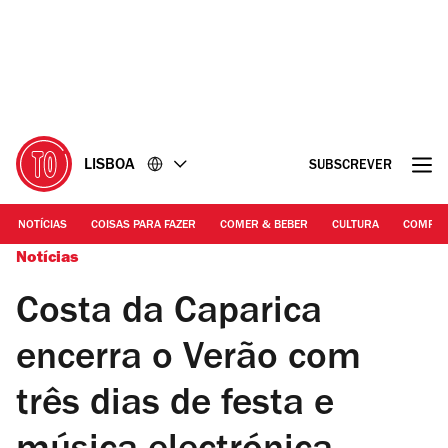
Ir
Ir
para
para
o
o
conteúdo
rodapé
LISBOA
SUBSCREVER
NOTÍCIAS
COISAS PARA FAZER
COMER & BEBER
CULTURA
COMPR
Notícias
Costa da Caparica
encerra o Verão com
três dias de festa e