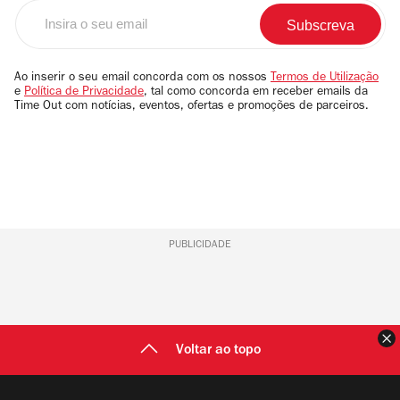
Insira
o
seu
email
Ao inserir o seu email concorda com os nossos
Termos de Utilização
e
Política de Privacidade
, tal como concorda em receber emails da
Time Out com notícias, eventos, ofertas e promoções de parceiros.
PUBLICIDADE
F
Voltar ao topo