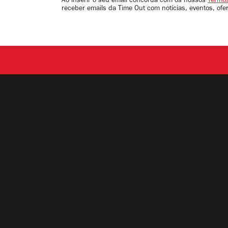
Ao inserir o seu email concorda com os nossos
Termos
receber emails da Time Out com notícias, eventos, ofe