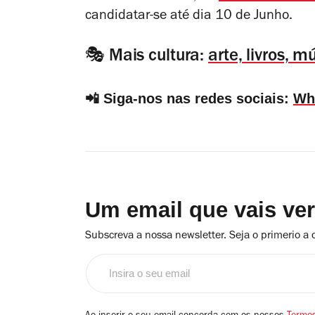
candidatar-se até dia 10 de Junho.
🎭 Mais cultura:
arte, livros, 
📲 Siga-nos nas redes sociais:
Wh
Um email que vais ve
Subscreva a nossa newsletter. Seja o primerio a 
Insira
o
seu
email