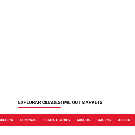
EXPLORAR CIDADES
TIME OUT MARKETS
CULTURA
COMPRAS
FILMES E SÉRIES
MIÚDOS
VIAGENS
ATELIER