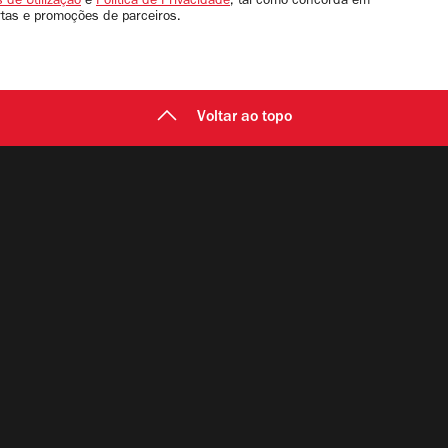
 de Utilização
e
Política de Privacidade
, tal como concorda em
rtas e promoções de parceiros.
Voltar ao topo