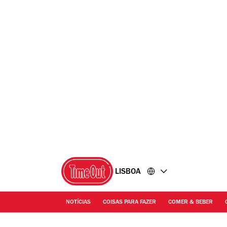
Ir
Ir
para
para
o
o
conteúdo
rodapé
LISBOA
NOTÍCIAS
COISAS PARA FAZER
COMER & BEBER