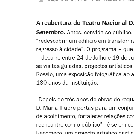
©Filipe Ferreira | TNDMII - Teatro Nacional D. Mar
A reabertura do Teatro Nacional D
Setembro.
Antes, convida-se público, 
“redescobrir um edifício em transform
regresso à cidade”. O programa – que
– decorre entre 24 de Julho e 19 de J
se visitas guiadas, projectos artísticos
Rossio, uma exposição fotográfica ao a
180 anos da instituição.
“Depois de três anos de obras de requa
D. Maria II abre portas para um conju
de acolhimento, fortalecer relações c
reencontro com o público”, lê-se em c
Recomeço, um projecto artístico partic