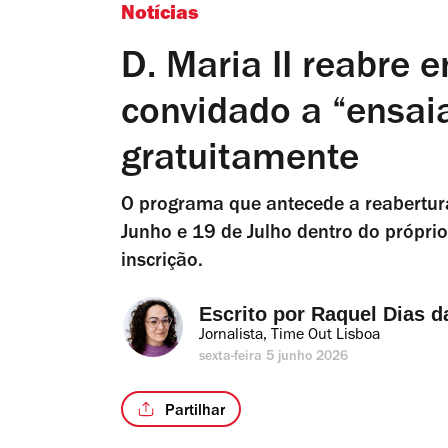
Notícias
D. Maria II reabre 
convidado a “ensaia
gratuitamente
O programa que antecede a reabertura
Junho e 19 de Julho dentro do próprio 
inscrição.
Escrito por 
Raquel Dias d
Jornalista, Time Out Lisboa
sexta-feira 5 junho 2026
Partilhar