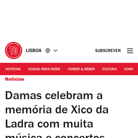
Ir
Ir
para
para
o
o
conteúdo
rodapé
LISBOA
SUBSCREVER
NOTÍCIAS
COISAS PARA FAZER
COMER & BEBER
CULTURA
COMPR
Notícias
Damas celebram a
memória de Xico da
Ladra com muita