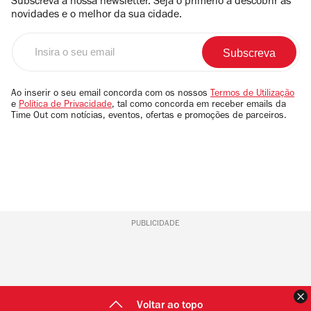
Subscreva a nossa newsletter. Seja o primerio a descobrir as
novidades e o melhor da sua cidade.
Insira
o
seu
email
Ao inserir o seu email concorda com os nossos
Termos de Utilização
e
Política de Privacidade
, tal como concorda em receber emails da
Time Out com notícias, eventos, ofertas e promoções de parceiros.
PUBLICIDADE
F
Voltar ao topo