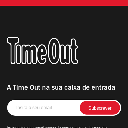
A Time Out na sua caixa de entrada
Insira
o
seu
email